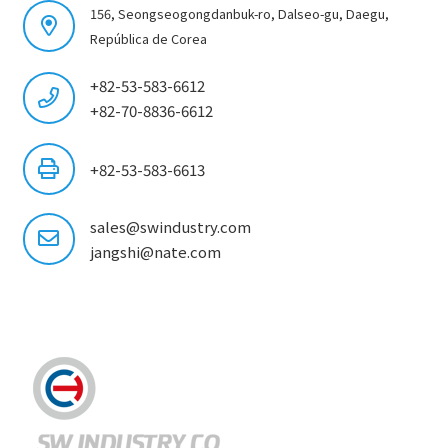
156, Seongseogongdanbuk-ro, Dalseo-gu, Daegu,
República de Corea
+82-53-583-6612
+82-70-8836-6612
+82-53-583-6613
sales@swindustry.com
jangshi@nate.com