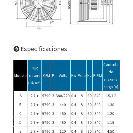
Especificaciones
Corriente
Sin
Flujo
de
corrient
Modelo
de aire
CFM
P
Volts
Kw
Polo
Hz
R.P.M
máxima
de carg
(㎥/sec)
carga [A]
[A]
A
2.7 +
5790
3
380/220
0.4
8
60
840
1.5/1.6
1.1/1.3
B
2.7 +
5790
3
440
0.4
8
60
840
1.30
0.95
C
2.7 +
5790
3
460
0.4
8
60
840
1.20
0.90
D
2.7 +
5790
3
480
0.4
8
60
840
1.15
0.85
E
2.7 +
5790
3
120
0.4
8
60
840
4.50
3.50