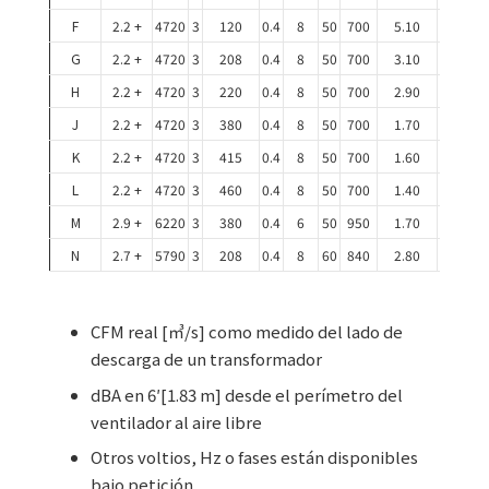
F
2.2 +
4720
3
120
0.4
8
50
700
5.10
4.50
G
2.2 +
4720
3
208
0.4
8
50
700
3.10
2.70
H
2.2 +
4720
3
220
0.4
8
50
700
2.90
1.90
J
2.2 +
4720
3
380
0.4
8
50
700
1.70
1.10
K
2.2 +
4720
3
415
0.4
8
50
700
1.60
1.00
L
2.2 +
4720
3
460
0.4
8
50
700
1.40
0.90
M
2.9 +
6220
3
380
0.4
6
50
950
1.70
1.10
N
2.7 +
5790
3
208
0.4
8
60
840
2.80
1.90
CFM real [㎥/s] como medido del lado de
descarga de un transformador
dBA en 6′[1.83 m] desde el perímetro del
ventilador al aire libre
Otros voltios, Hz o fases están disponibles
bajo petición.