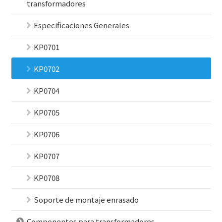
transformadores
Especificaciones Generales
KP0701
KP0702
KP0704
KP0705
KP0706
KP0707
KP0708
Soporte de montaje enrasado
Componentes para transformadores