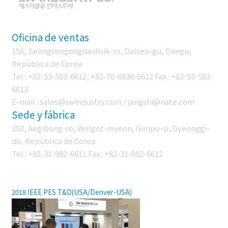
Oficina de ventas
156, Seongseogongdanbuk-ro, Dalseo-gu, Daegu,
República de Corea
Tel : +82-53-583-6612, +82-70-8836-6612 Fax : +82-53-583-
6613
E-mail : sales@swindustry.com / jangshi@nate.com
Sede y fábrica
252, Aegibong-ro, Wolgot-myeon, Gimpo-si, Gyeonggi-
do, República de Corea
Tel : +82-31-982-6611 Fax : +82-31-982-6612
FÉRIAS
2018 IEEE PES T&D(USA/Denver-USA)