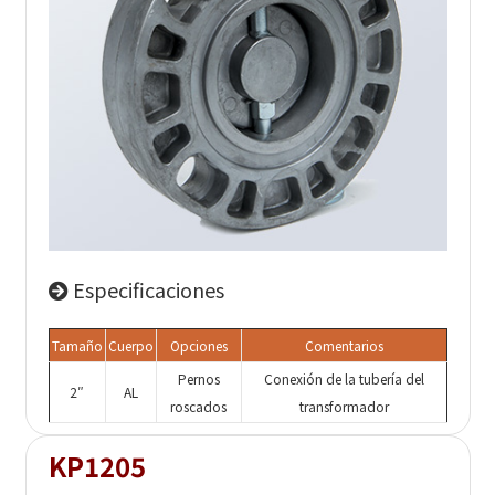
Especificaciones
Tamaño
Cuerpo
Opciones
Comentarios
Pernos
Conexión de la tubería del
2″
AL
roscados
transformador
KP1205