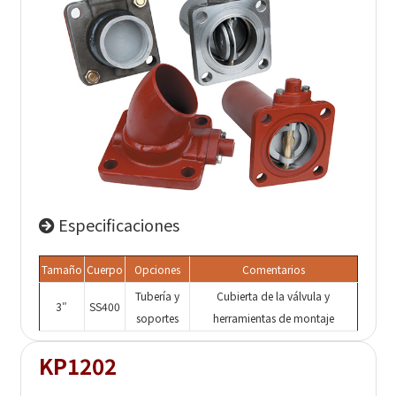
Especificaciones
Tamaño
Cuerpo
Opciones
Comentarios
Tubería y
Cubierta de la válvula y
3″
SS400
soportes
herramientas de montaje
KP1202