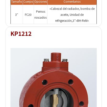
Tamaño
Cuerpo
Opciones
Comentarios
«Cabezal del radiador, bomba de
Pernos
3″
FC20
aceite, Unidad de
roscados
refrigeración,3″»BH-Relé»
KP1212