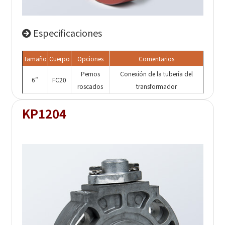
Especificaciones
Tamaño
Cuerpo
Opciones
Comentarios
Pernos
Conexión de la tubería del
6″
FC20
roscados
transformador
KP1204