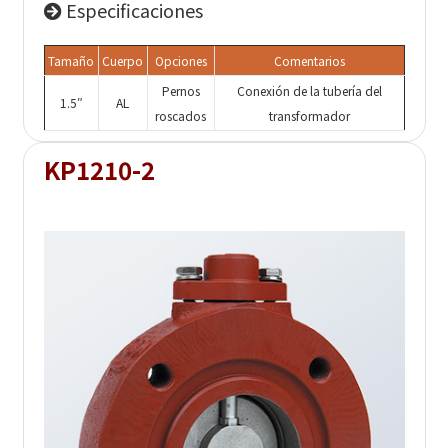
Especificaciones
Tamaño
Cuerpo
Opciones
Comentarios
Pernos
Conexión de la tubería del
1.5″
AL
roscados
transformador
KP1210-2