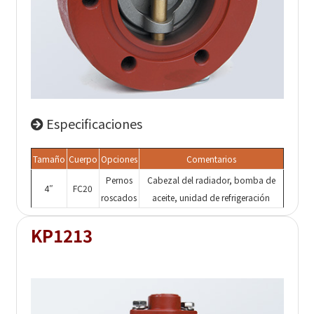
Especificaciones
Tamaño
Cuerpo
Opciones
Comentarios
Pernos
Cabezal del radiador, bomba de
4″
FC20
roscados
aceite, unidad de refrigeración
KP1213