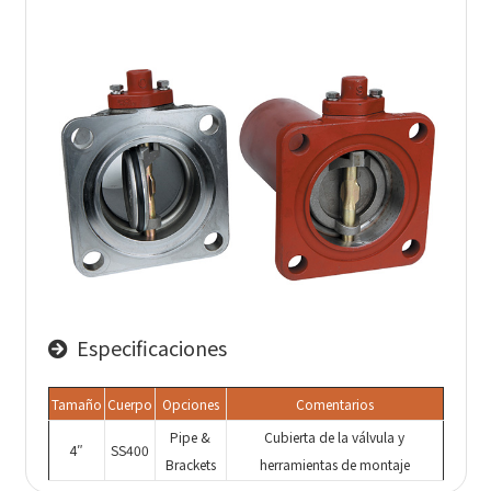
Especificaciones
Tamaño
Cuerpo
Opciones
Comentarios
Pipe &
Cubierta de la válvula y
4″
SS400
Brackets
herramientas de montaje