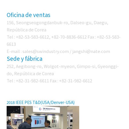
Oficina de ventas
156, Seongseogongdanbuk-ro, Dalseo-gu, Daegu,
República de Corea
Tel : +82-53-583-6612, +82-70-8836-6612 Fax : +82-53-583-
6613
E-mail : sales@swindustry.com / jangshi@nate.com
Sede y fábrica
252, Aegibong-ro, Wolgot-myeon, Gimpo-si, Gyeonggi-
do, República de Corea
Tel : +82-31-982-6611 Fax : +82-31-982-6612
FÉRIAS
2018 IEEE PES T&D(USA/Denver-USA)