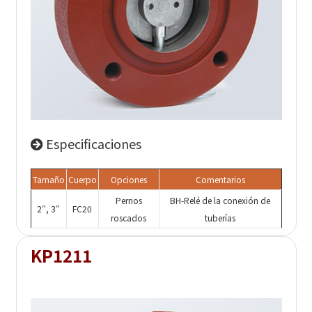
Especificaciones
Tamaño
Cuerpo
Opciones
Comentarios
Pernos
BH-Relé de la conexión de
2″, 3″
FC20
roscados
tuberías
KP1211