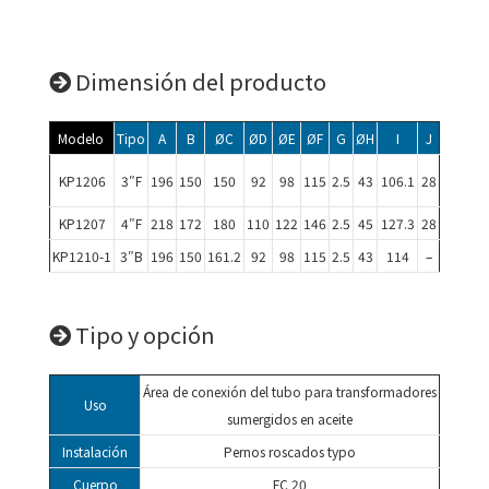
Dimensión del producto
Modelo
Tipo
A
B
ØC
ØD
ØE
ØF
G
ØH
I
J
KP1206
3″F
196
150
150
92
98
115
2.5
43
106.1
28
KP1207
4″F
218
172
180
110
122
146
2.5
45
127.3
28
KP1210-1
3″B
196
150
161.2
92
98
115
2.5
43
114
–
Tipo y opción
Área de conexión del tubo para transformadores
Uso
sumergidos en aceite
Instalación
Pernos roscados typo
Cuerpo
FC 20