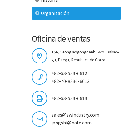
Organización
Oficina de ventas
156, Seongseogongdanbuk-ro, Dalseo-
gu, Daegu, República de Corea
+82-53-583-6612
+82-70-8836-6612
+82-53-583-6613
sales@swindustry.com
jangshi@nate.com