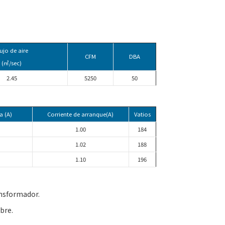
lujo de aire
CFM
DBA
(㎥/sec)
2.45
5250
50
a (A)
Corriente de arranque(A)
Vatios
1.00
184
1.02
188
1.10
196
ansformador.
ibre.