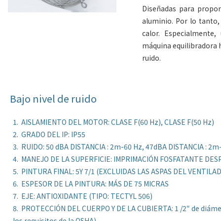
Diseñadas para proporc
aluminio. Por lo tanto,
calor. Especialmente,
máquina equilibradora h
ruido.
Bajo nivel de ruido
1. AISLAMIENTO DEL MOTOR: CLASE F(60 Hz), CLASE F(50 Hz)
2. GRADO DEL IP: IP55
3. RUIDO: 50 dBA DISTANCIA : 2m-60 Hz, 47dBA DISTANCIA : 2m
4. MANEJO DE LA SUPERFICIE: IMPRIMACIÓN FOSFATANTE DES
5. PINTURA FINAL: 5Y 7/1 (EXCLUIDAS LAS ASPAS DEL VENTILA
6. ESPESOR DE LA PINTURA: MÁS DE 75 MICRAS
7. EJE: ANTIOXIDANTE (TIPO: TECTYL 506)
8. PROTECCIÓN DEL CUERPO Y DE LA CUBIERTA: 1 /2″ de diámetr
los requisitos de la OSHA)