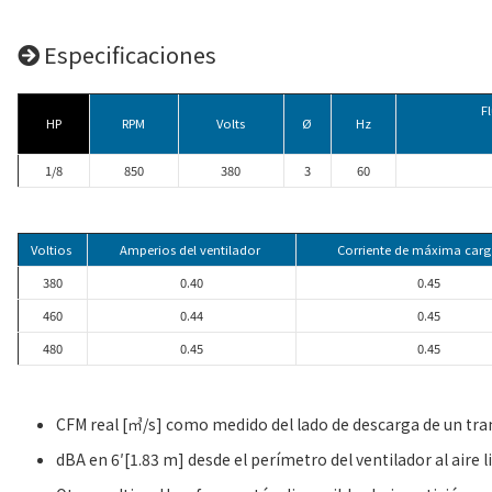
Especificaciones
F
HP
RPM
Volts
Ø
Hz
1/8
850
380
3
60
Voltios
Amperios del ventilador
Corriente de máxima carg
380
0.40
0.45
460
0.44
0.45
480
0.45
0.45
CFM real [㎥/s] como medido del lado de descarga de un tr
dBA en 6′[1.83 m] desde el perímetro del ventilador al aire l